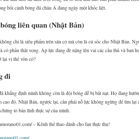
ong bối cảnh bóng đá châu Á đang ngày một khốc liệt.
 bóng liên quan (Nhật Bản)
 không chỉ là siêu phẩm trên sân cỏ mà còn là cú sốc cho Nhật Bản. 
à có phần thất vọng. Áp lực đang đè nặng lên vai các cầu thủ và ban hu
 lại vị thế vốn có?
g đi
đã khẳng định mình không còn là đội bóng dễ bị bắt nạt. Họ đang hướng
tâm cao độ. Nhật Bản, ngược lại, cần phải nỗ lực không ngừng để tìm lạ
 chứng tỏ bản lĩnh thực sự của mình.
zamorano01.com/ – Kênh thể thao dành cho fan thực thụ!
morano01.com/