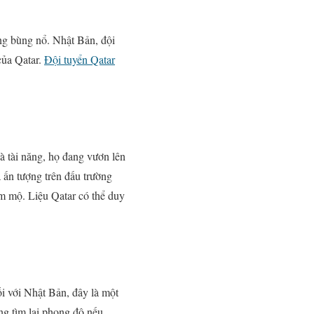
ng bùng nổ. Nhật Bản, đội
của Qatar.
Đội tuyển Qatar
và tài năng, họ đang vươn lên
 ấn tượng trên đấu trường
âm mộ. Liệu Qatar có thể duy
ối với Nhật Bản, đây là một
ng tìm lại phong độ nếu