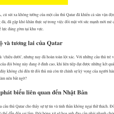
, cú sút xa không tưởng của một cầu thủ Qatar đã khiến cả sân vận độ
g đá, đã gặp khó khăn thực sự trong việc đối mặt với sức mạnh mới mẻ 
ế lực đáng gờm tại khu vực.
ộ và tương lai của Qatar
 là ‘chiếu dưới’, nhưng nay đã hoàn toàn lột xác. Với những cầu thủ trẻ 
của đội bóng này đang ở đỉnh cao, khi liên tiếp đạt được những kết quả
ờ đây không chỉ đến từ đối thủ mà còn từ chính sự kỳ vọng của người h
 làm nên bất ngờ?
t phát biểu liên quan đến Nhật Bản
 cầu thủ Qatar cho thấy sự tự tin và tinh thần không ngại thử thách. Đ
 có thể dẫn đến sai lầm. Đội bóng xứ sở hoa anh đào cần phải nhanh chó