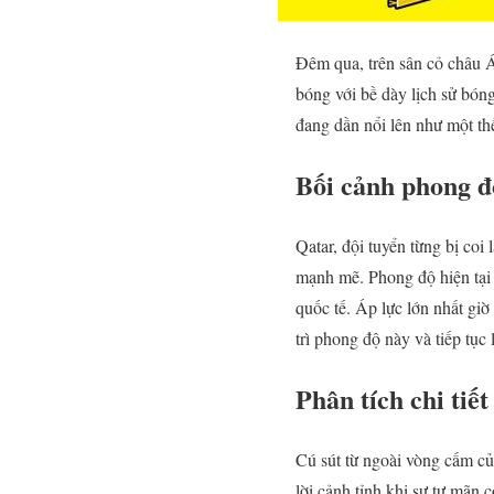
Đêm qua, trên sân cỏ châu Á
bóng với bề dày lịch sử bón
đang dần nổi lên như một th
Bối cảnh phong đ
Qatar, đội tuyển từng bị coi
mạnh mẽ. Phong độ hiện tại 
quốc tế. Áp lực lớn nhất gi
trì phong độ này và tiếp tục
Phân tích chi tiế
Cú sút từ ngoài vòng cấm của
lời cảnh tỉnh khi sự tự mãn