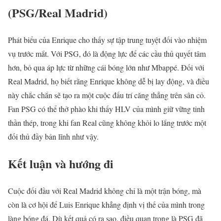
(PSG/Real Madrid)
Phát biểu của Enrique cho thấy sự tập trung tuyệt đối vào nhiệm
vụ trước mắt. Với PSG, đó là động lực để các cầu thủ quyết tâm
hơn, bỏ qua áp lực từ những cái bóng lớn như Mbappé. Đối với
Real Madrid, họ biết rằng Enrique không dễ bị lay động, và điều
này chắc chắn sẽ tạo ra một cuộc đấu trí căng thẳng trên sân cỏ.
Fan PSG có thể thở phào khi thấy HLV của mình giữ vững tinh
thần thép, trong khi fan Real cũng không khỏi lo lắng trước một
đối thủ đầy bản lĩnh như vậy.
Kết luận và hướng đi
Cuộc đối đầu với Real Madrid không chỉ là một trận bóng, mà
còn là cơ hội để Luis Enrique khẳng định vị thế của mình trong
làng bóng đá. Dù kết quả có ra sao, điều quan trọng là PSG đã