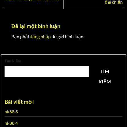
đại chiến
Để lại một bình luận
Bạn phải
đăng nhập
để gửi bình luận.
Tìm kiếm
TÌM
KIẾM
Bài viết mới
nk88.5
nk88.4