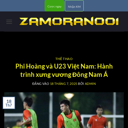
Bỏ
Cược ngay
Nhận KM
qua
nội
dung
THỂ THAO
Phi Hoàng và U23 Việt Nam: Hành
trình xưng vương Đông Nam Á
ĐĂNG VÀO
18 THÁNG 7, 2025
BỞI
ADMIN
18
Th7