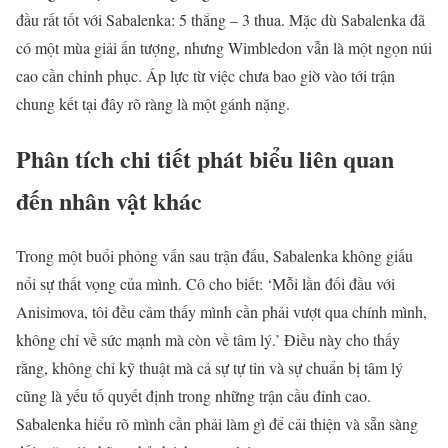
đầu rất tốt với Sabalenka: 5 thắng – 3 thua. Mặc dù Sabalenka đã
có một mùa giải ấn tượng, nhưng Wimbledon vẫn là một ngọn núi
cao cần chinh phục. Áp lực từ việc chưa bao giờ vào tới trận
chung kết tại đây rõ ràng là một gánh nặng.
Phân tích chi tiết phát biểu liên quan
đến nhân vật khác
Trong một buổi phỏng vấn sau trận đấu, Sabalenka không giấu
nổi sự thất vọng của mình. Cô cho biết: ‘Mỗi lần đối đầu với
Anisimova, tôi đều cảm thấy mình cần phải vượt qua chính mình,
không chỉ về sức mạnh mà còn về tâm lý.’ Điều này cho thấy
rằng, không chỉ kỹ thuật mà cả sự tự tin và sự chuẩn bị tâm lý
cũng là yếu tố quyết định trong những trận cầu đỉnh cao.
Sabalenka hiểu rõ mình cần phải làm gì để cải thiện và sẵn sàng