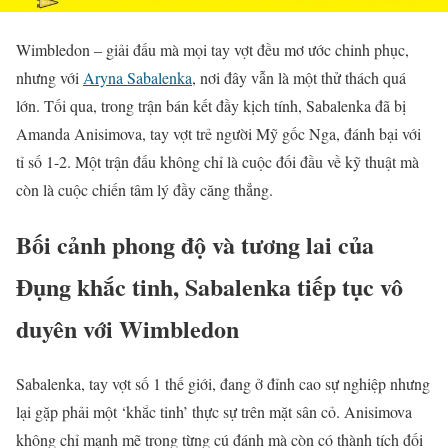
Wimbledon – giải đấu mà mọi tay vợt đều mơ ước chinh phục,
nhưng với
Aryna Sabalenka
, nơi đây vẫn là một thử thách quá
lớn. Tối qua, trong trận bán kết đầy kịch tính, Sabalenka đã bị
Amanda Anisimova, tay vợt trẻ người Mỹ gốc Nga, đánh bại với
tỉ số 1-2. Một trận đấu không chỉ là cuộc đối đầu về kỹ thuật mà
còn là cuộc chiến tâm lý đầy căng thẳng.
Bối cảnh phong độ và tương lai của
Đụng khắc tinh, Sabalenka tiếp tục vô
duyên với Wimbledon
Sabalenka, tay vợt số 1 thế giới, đang ở đỉnh cao sự nghiệp nhưng
lại gặp phải một ‘khắc tinh’ thực sự trên mặt sân cỏ. Anisimova
không chỉ mạnh mẽ trong từng cú đánh mà còn có thành tích đối