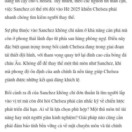
đáng tin cậy cho Chelsea. Tuy nhiên, theo các nguồn tin thân cận,
việc Sanchez có thể rời đội vào Hè 2025 khiến Chelsea phải
nhanh chóng tìm kiếm người thay thế.
Sự phụ thuộc vào Sanchez không chỉ nằm ở khả năng cản phá mà
còn ở phong thái lãnh đạo từ phía sau hàng phòng ngự. Điều này
đặc biệt quan trọng trong bối cảnh Chelsea đang trong giai đoạn
tái thiết đội hình, với tham vọng quay trở lại đỉnh cao của bóng đá
châu Âu. Không dễ để thay thế một thủ môn như Sanchez, khi
mà phong độ ổn định của anh chính là nền tảng giúp Chelsea
giành được những kết quả đáng khích lệ.
Bối cảnh ra đi của Sanchez không chỉ đơn thuần là tìm người lấp
vào vị trí mà còn đòi hỏi Chelsea phải cân nhắc kỹ về chiến lược
phát triển dài hạn. Ai sẽ là lựa chọn phù hợp? Một thủ môn trẻ tài
năng hay một người giàu kinh nghiệm? Giải pháp nào cũng cần
phải đảm bảo tính bền vững cả về mặt chuyên môn và tài chính