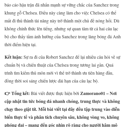
báo cáo hậu trận đã nhấn mạnh sự vững chắc của Sanchez trong
khung gỗ Chelsea. Điều này càng làm cho việc Chelsea có thể
mất đi thủ thành tài năng này trở thành một chủ đề nóng hổi. Dù
không chính thức lên tiếng, nhưng sự quan tâm từ cả hai câu lạc
bộ cho thấy tầm ảnh hưởng của Sanchez trong làng bóng đá Anh
thời điểm hiện tại.
Kết luận:
Sự ra đi của Robert Sanchez để lại nhiều câu hỏi về sự
chuẩn bị và chiến thuật của Chelsea trong tương lai gần. Quá
trình tìm kiếm thủ môn mới vì thế trở thành ưu tiên hàng đầu,
đồng thời soi sáng chiến lược dài hạn của câu lạc bộ.
👉 Tổng kết:
Zamorano01 – Nơi
Bài viết được thực hiện bởi
cập nhật tin tức bóng đá nhanh chóng, trung thực và không
chạy theo giật tít. Mỗi bài viết tại đây đều tập trung vào diễn
biến thực tế và phân tích chuyên sâu, không vòng vo, không
phóng đại – mang đến góc nhìn rõ ràng cho người hâm mộ