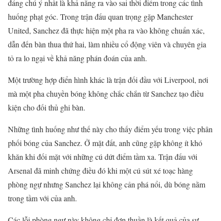
đáng chú ý nhất là khả năng ra vào sai thời điểm trong các tình
huống phạt góc. Trong trận đấu quan trọng gặp Manchester
United, Sanchez đã thực hiện một pha ra vào không chuẩn xác,
dẫn đến bàn thua thứ hai, làm nhiều cổ động viên và chuyên gia
tỏ ra lo ngại về khả năng phán đoán của anh.
Một trường hợp điển hình khác là trận đối đầu với Liverpool, nơi
mà một pha chuyền bóng không chắc chắn từ Sanchez tạo điều
kiện cho đối thủ ghi bàn.
Những tình huống như thế này cho thấy điểm yếu trong việc phân
phối bóng của Sanchez. Ở mặt đất, anh cũng gặp không ít khó
khăn khi đối mặt với những cú dứt điểm tầm xa. Trận đấu với
Arsenal đã minh chứng điều đó khi một cú sút xé toạc hàng
phòng ngự nhưng Sanchez lại không cản phá nổi, dù bóng nằm
trong tầm với của anh.
Các lỗi phòng ngự này không chỉ đơn thuần là kết quả của sự